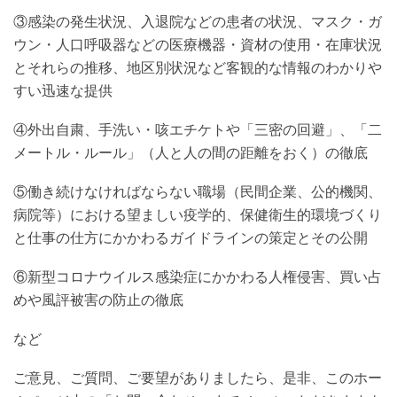
③感染の発生状況、入退院などの患者の状況、マスク・ガ
ウン・人口呼吸器などの医療機器・資材の使用・在庫状況
とそれらの推移、地区別状況など客観的な情報のわかりや
すい迅速な提供
④外出自粛、手洗い・咳エチケトや「三密の回避」、「二
メートル・ルール」（人と人の間の距離をおく）の徹底
⑤働き続けなければならない職場（民間企業、公的機関、
病院等）における望ましい疫学的、保健衛生的環境づくり
と仕事の仕方にかかわるガイドラインの策定とその公開
⑥新型コロナウイルス感染症にかかわる人権侵害、買い占
めや風評被害の防止の徹底
など
ご意見、ご質問、ご要望がありましたら、是非、このホー