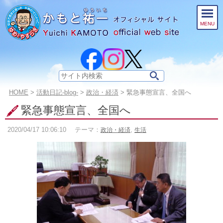
このページの本文へ
MENU
サ
イ
こ
HOME
>
活動日記-blog-
>
政治・経済
>
緊急事態宣言、全国へ
ト
の
内
緊急事態宣言、全国へ
ペ
検
ー
索:
2020/04/17
10:06:10
テーマ：
,
政治・経済
生活
ジ
の
位
置: