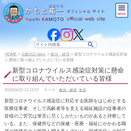
このページの本文へ
MENU
サ
イ
こ
HOME
>
活動日記-blog-
>
政治・経済
>
新型コロナウイルス感染症対策
ト
の
に懸命に取り組んでいただいている皆様
内
ペ
新型コロナウイルス感染症対策に懸命
検
ー
索:
ジ
に取り組んでいただいている皆様
の
位
2020/04/20
11:13:57
テーマ：
,
政治・経済
生活
置:
新型コロナウイルス感染症に対応する医師をはじめとする
医療従事者、そして高齢者等を支える福祉施設の従事者の
皆様のご苦労は筆舌に尽くしがたいものがあると拝察して
いる。また、保健所などの保健・医療・福祉にかかわる職