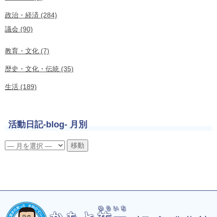
政治・経済 (284)
議会 (90)
教育・文化 (7)
歴史・文化・伝統 (35)
生活 (189)
活動日記-blog- 月別