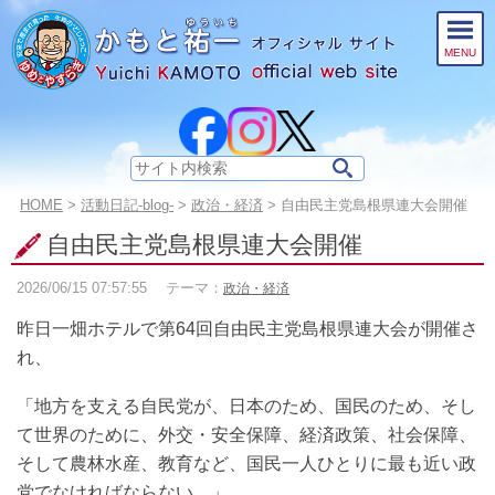
このページの本文へ
MENU
サ
イ
こ
HOME
>
活動日記-blog-
>
政治・経済
>
自由民主党島根県連大会開催
ト
の
内
自由民主党島根県連大会開催
ペ
検
ー
索:
2026/06/15
07:57:55
テーマ：
政治・経済
ジ
の
昨日一畑ホテルで第64回自由民主党島根県連大会が開催さ
位
置:
れ、
「地方を支える自民党が、日本のため、国民のため、そし
て世界のために、外交・安全保障、経済政策、社会保障、
そして農林水産、教育など、国民一人ひとりに最も近い政
党でなければならない。」