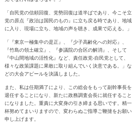
「自民党の信頼回復、党勢回復は道半ばであり、今こそ立
党の原点『政治は国民のもの』に立ち戻る時であり、地域
に入り、現場に立ち、地域の声を聴き、成果で応える。」
「『東京一極集中の是正』、『少子高齢化への対応』、
『竹島の領土確立』、『参議院の合区の解消』、そして
『中山間地域の活性化』など、責任政党‐自民党として、
様々な政策課題に果敢に取り組んでいく決意である。」な
どの大会アピールを決議しました。
また、私は任期満了により、この総会をもって副幹事長を
退任することになり、新たに政務調査会長に就任すること
になりました。重責に大変身の引き締まる思いです。精一
杯努めてまいりますので、変わらぬご指導ご鞭撻をお願い
申し上げます。