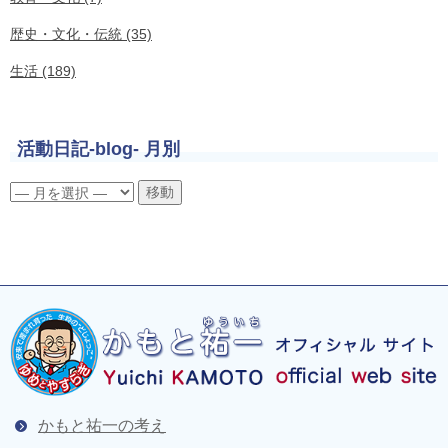
歴史・文化・伝統 (35)
生活 (189)
活動日記-blog- 月別
かもと祐一の考え