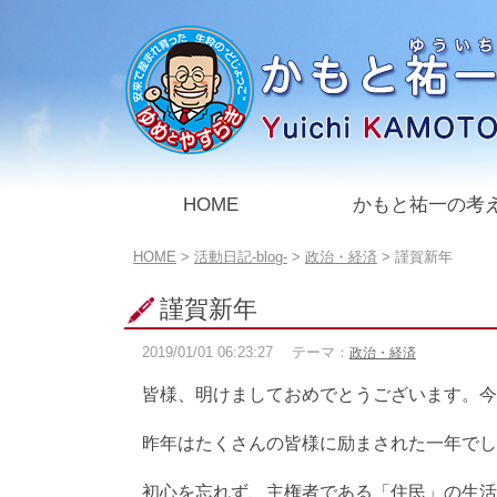
このページの本文へ
HOME
かもと祐一の考
こ
HOME
>
活動日記-blog-
>
政治・経済
>
謹賀新年
の
ペ
謹賀新年
ー
ジ
2019/01/01
06:23:27
テーマ：
政治・経済
の
位
皆様、明けましておめでとうございます。今
置:
昨年はたくさんの皆様に励まされた一年でし
初心を忘れず、主権者である「住民」の生活