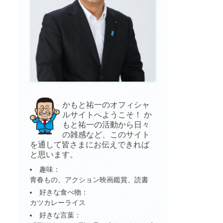
かもと祐一のオフィシャ
ルサイトへようこそ！ か
もと祐一の活動から日々
の雑感など、このサイト
を通して皆さまにお伝えできれば
と思います。
趣味：
青春もの、アクション映画鑑賞、読書
好きな食べ物：
カツカレーライス
好きな言葉：