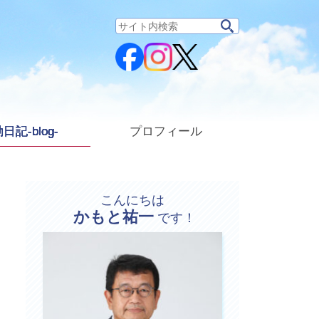
サ
イ
ト
内
検
索:
日記-blog-
プロフィール
こんにちは
かもと祐一
プ
です！
ロ
フ
ィ
ー
ル