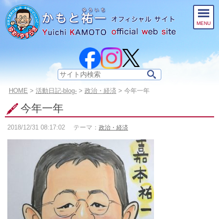
このページの本文へ
MENU
サ
イ
こ
HOME
>
活動日記-blog-
>
政治・経済
>
今年一年
ト
の
内
今年一年
ペ
検
ー
索:
2018/12/31
08:17:02
テーマ：
政治・経済
ジ
の
位
置: