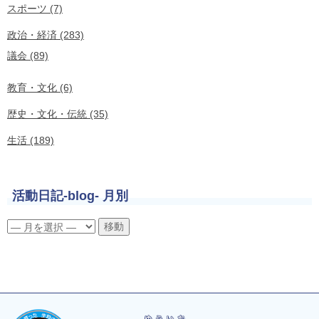
スポーツ (7)
政治・経済 (283)
議会 (89)
教育・文化 (6)
歴史・文化・伝統 (35)
生活 (189)
活動日記-blog- 月別