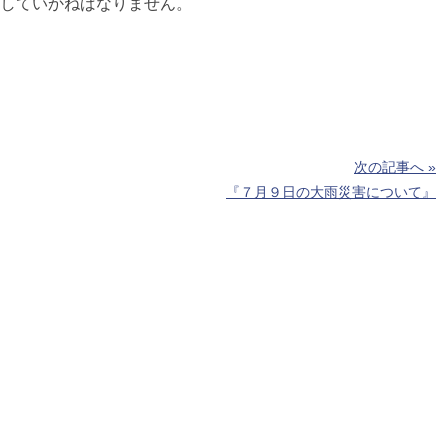
していかねばなりません。
次の記事へ »
『７月９日の大雨災害について』