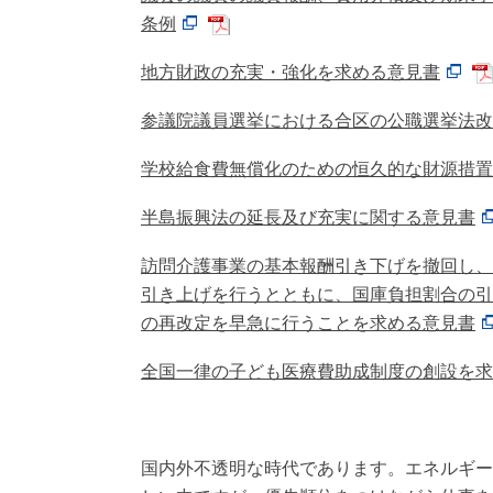
条例
地方財政の充実・強化を求める意見書
参議院議員選挙における合区の公職選挙法改
学校給食費無償化のための恒久的な財源措置
半島振興法の延長及び充実に関する意見書
訪問介護事業の基本報酬引き下げを撤回し、
引き上げを行うとともに、国庫負担割合の引
の再改定を早急に行うことを求める意見書
全国一律の子ども医療費助成制度の創設を求
国内外不透明な時代であります。エネルギー