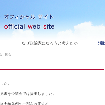
え
なぜ政治家になろうと考えたか
活動
会 閉会
した。
見書を今議会では提出しました。
当支給条例の一部を改正する