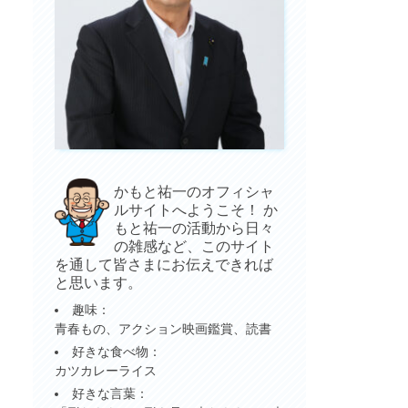
かもと祐一のオフィシャ
ルサイトへようこそ！ か
もと祐一の活動から日々
の雑感など、このサイト
を通して皆さまにお伝えできれば
と思います。
趣味：
青春もの、アクション映画鑑賞、読書
好きな食べ物：
カツカレーライス
好きな言葉：