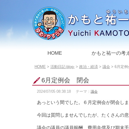
このページの本文へ
HOME
かもと祐一の考
こ
HOME
>
活動日記-blog-
>
政治・経済
>
議会
>
6月定例
の
ペ
6月定例会 閉会
ー
ジ
2024/07/05
08:38:18
テーマ：
議会
の
位
あっという間でした。６月定例会が閉会しま
置:
今回は質問しませんでしたが、たくさんの意
議会の議員の議員報酬、費用弁償及び期末手