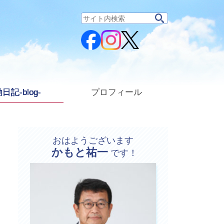
サ
イ
ト
内
検
索:
日記-blog-
プロフィール
おはようございます
かもと祐一
プ
です！
ロ
フ
ィ
ー
ル