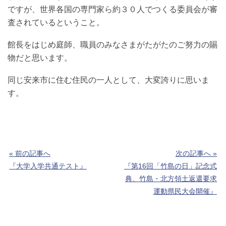
ですが、世界各国の専門家ら約３０人でつくる委員会が審
査されているということ。
館長をはじめ庭師、職員のみなさまがたがたのご努力の賜
物だと思います。
同じ安来市に住む住民の一人として、大変誇りに思いま
す。
« 前の記事へ
次の記事へ »
『大学入学共通テスト』
『第16回「竹島の日」記念式
典、竹島・北方領土返還要求
運動県民大会開催』