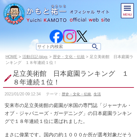
このページの本文へ
MENU
サ
イ
こ
HOME
>
活動日記-blog-
>
歴史・文化・伝統
>
足立美術館 日本庭園ラ
ト
の
ンキング １８年連続１位！
内
ペ
足立美術館 日本庭園ランキング １
検
ー
索:
ジ
８年連続１位！
の
位
2021/01/20
09:12:34
テーマ：
,
歴史・文化・伝統
生活
置:
安来市の足立美術館の庭園が米国の専門誌「ジャーナル・
オブ・ジャパニーズ・ガーデニング」の日本庭園ランキン
グで１８年連続１位に選ばれました。
まさに偉業です。国内の約１０００か所が選考対象だそう