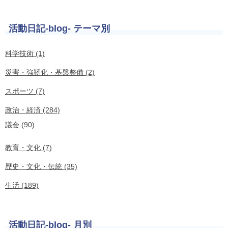
活動日記-blog- テーマ別
科学技術 (1)
災害・強靭化・基盤整備 (2)
スポーツ (7)
政治・経済 (284)
議会 (90)
教育・文化 (7)
歴史・文化・伝統 (35)
生活 (189)
活動日記-blog- 月別