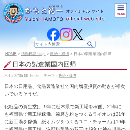
このページの本文へ
MENU
サ
イ
こ
HOME
>
活動日記-blog-
>
政治・経済
>
日本の製造業国内回帰
ト
の
内
日本の製造業国内回帰
ペ
検
ー
索:
2019/02/05
09:16:05
テーマ：
政治・経済
ジ
の
日本の日用品、食品製造業社で国内増産投資の動きが相次
位
置:
いでいるそうだ。
化粧品の資生堂は19年に栃木県で新工場を稼働、21年に
も福岡県で新工場稼働、歯磨き粉をつくるライオンは21年
に新工場を稼働、紙オムツをつくるユニ・チャームは19年
に福岡県に新工場、洗顔料製造の花王は19年に神奈川県の