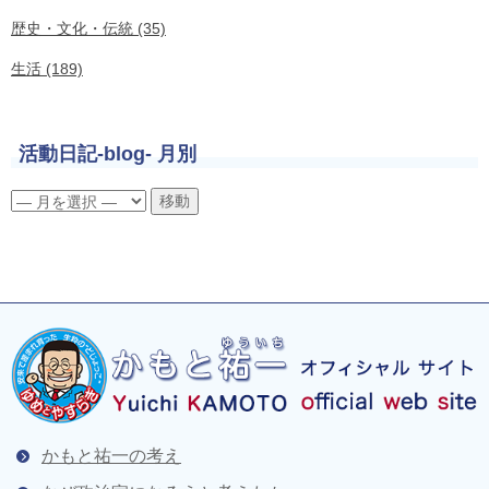
歴史・文化・伝統 (35)
生活 (189)
活動日記-blog- 月別
かもと祐一の考え