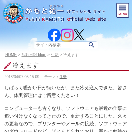
このページの本文へ
MENU
サ
イ
こ
HOME
>
活動日記-blog-
>
生活
>
冷えます
ト
の
内
冷えます
ペ
検
ー
索:
2018/04/07
05:15:09
テーマ：
生活
ジ
の
しばらく暖かい日が続いたが、また冷え込んできた。皆さ
位
置:
ん、体調管理にはご留意ください！
コンピューターも古くなり、ソフトウェアも最近の仕事に
追い付けなくなってきたので、更新することにした。久々
の更新なので、プリンターやメールの接続、ソフトウェア
のダウンロードなど、ほとんど忘れており、新たに勉強の