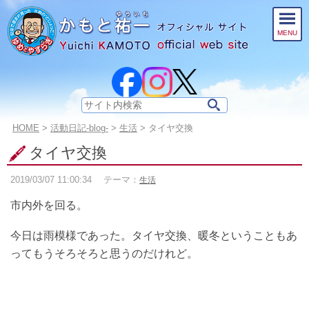
このページの本文へ
MENU
サ
イ
こ
HOME
>
活動日記-blog-
>
生活
>
タイヤ交換
ト
の
内
タイヤ交換
ペ
検
ー
索:
2019/03/07
11:00:34
テーマ：
生活
ジ
の
市内外を回る。
位
置:
今日は雨模様であった。タイヤ交換、暖冬ということもあ
ってもうそろそろと思うのだけれど。