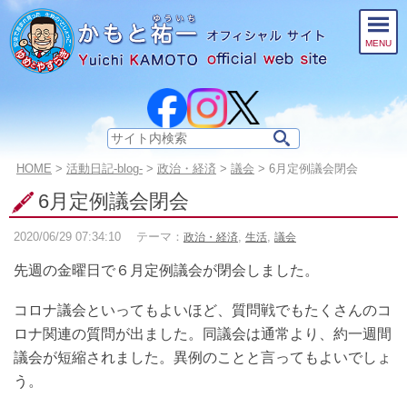
このページの本文へ
MENU
サ
イ
こ
HOME
>
活動日記-blog-
>
政治・経済
>
議会
>
6月定例議会閉会
ト
の
内
6月定例議会閉会
ペ
検
ー
索:
2020/06/29
07:34:10
テーマ：
,
,
政治・経済
生活
議会
ジ
の
先週の金曜日で６月定例議会が閉会しました。
位
置:
コロナ議会といってもよいほど、質問戦でもたくさんのコ
ロナ関連の質問が出ました。同議会は通常より、約一週間
議会が短縮されました。異例のことと言ってもよいでしょ
う。