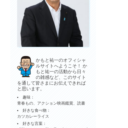
かもと祐一のオフィシャ
ルサイトへようこそ！ か
もと祐一の活動から日々
の雑感など、このサイト
を通して皆さまにお伝えできれば
と思います。
趣味：
青春もの、アクション映画鑑賞、読書
好きな食べ物：
カツカレーライス
好きな言葉：