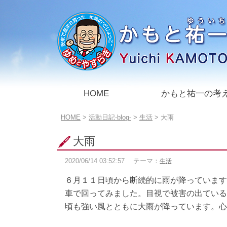
このページの本文へ
HOME
かもと祐一の考
こ
HOME
>
活動日記-blog-
>
生活
>
大雨
の
ペ
大雨
ー
ジ
2020/06/14
03:52:57
テーマ：
生活
の
位
６月１１日頃から断続的に雨が降っています
置:
車で回ってみました。目視で被害の出ている
頃も強い風とともに大雨が降っています。心