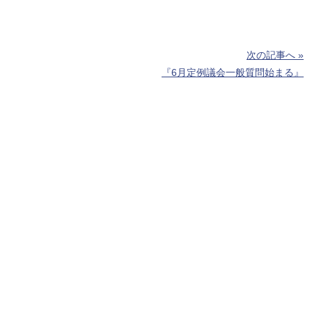
次の記事へ »
『6月定例議会一般質問始まる』