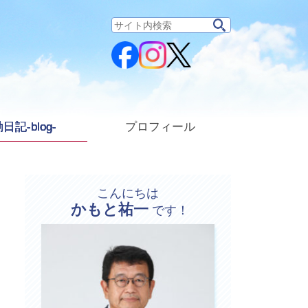
サ
イ
ト
内
検
索:
日記-blog-
プロフィール
こんにちは
かもと祐一
プ
です！
ロ
フ
ィ
ー
ル