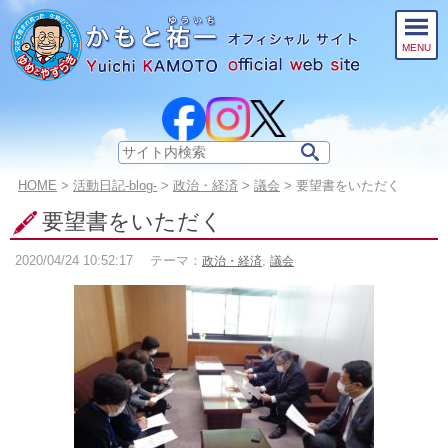
このページの本文へ
MENU
サ
イ
こ
HOME
>
活動日記-blog-
>
政治・経済
>
議会
>
要望書をいただく
ト
の
内
要望書をいただく
ペ
検
ー
索:
2020/04/24
10:52:17
テーマ：
,
政治・経済
議会
ジ
の
位
置: