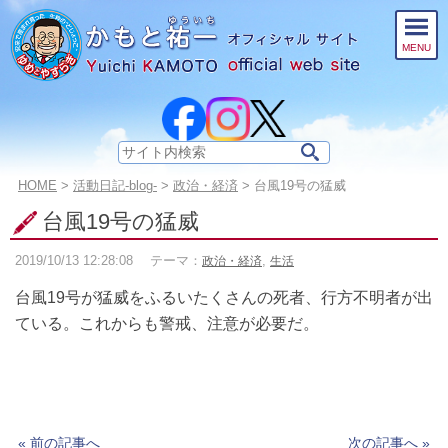
このページの本文へ
MENU
サ
イ
こ
HOME
>
活動日記-blog-
>
政治・経済
>
台風19号の猛威
ト
の
内
台風19号の猛威
ペ
検
ー
索:
2019/10/13
12:28:08
テーマ：
,
政治・経済
生活
ジ
の
台風19号が猛威をふるいたくさんの死者、行方不明者が出
位
置:
ている。これからも警戒、注意が必要だ。
« 前の記事へ
次の記事へ »