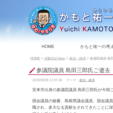
このページの本文へ
HOME
かもと祐一の考
こ
HOME
>
活動日記-blog-
>
政治・経済
>
参議院議員 島
の
ペ
参議院議員 島田三郎氏ご逝去
ー
ジ
2019/05/08
11:07:48
テーマ：
政治・経済
の
位
安来市出身の参議院議員 島田三郎氏が今朝
置:
国会議員の秘書、島根県議会議員、国会議員
職され、多大なる貢献をされてきたことに深