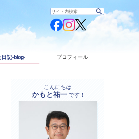
サ
イ
ト
内
検
索:
日記-blog-
プロフィール
こんにちは
かもと祐一
プ
です！
ロ
フ
ィ
ー
ル