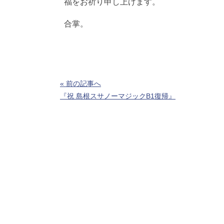
福をお祈り申し上げます。
合掌。
« 前の記事へ
『祝 島根スサノーマジックB1復帰』