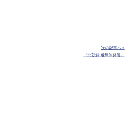
次の記事へ »
『北朝鮮 飛翔体発射』