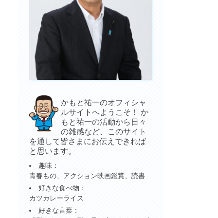
かもと祐一のオフィシャ
ルサイトへようこそ！ か
もと祐一の活動から日々
の雑感など、このサイト
を通して皆さまにお伝えできれば
と思います。
趣味：
青春もの、アクション映画鑑賞、読書
好きな食べ物：
カツカレーライス
好きな言葉：