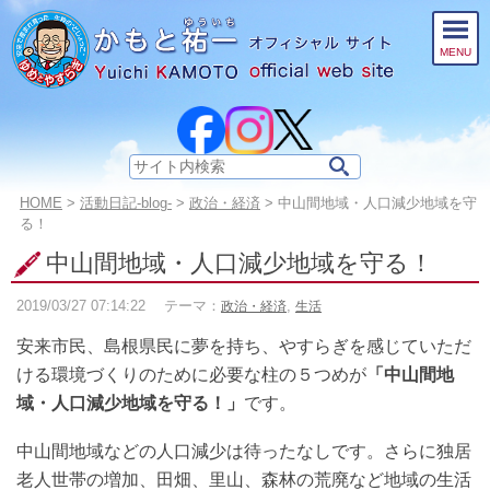
このページの本文へ
MENU
サ
イ
こ
HOME
>
活動日記-blog-
>
政治・経済
>
中山間地域・人口減少地域を守
ト
の
る！
内
ペ
中山間地域・人口減少地域を守る！
検
ー
索:
ジ
2019/03/27
07:14:22
テーマ：
,
政治・経済
生活
の
位
安来市民、島根県民に夢を持ち、やすらぎを感じていただ
置:
ける環境づくりのために必要な柱の５つめが
「中山間地
域・人口減少地域を守る！」
です。
中山間地域などの人口減少は待ったなしです。さらに独居
老人世帯の増加、田畑、里山、森林の荒廃など地域の生活