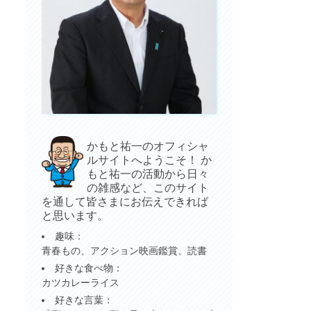
かもと祐一のオフィシャ
ルサイトへようこそ！ か
もと祐一の活動から日々
の雑感など、このサイト
を通して皆さまにお伝えできれば
と思います。
趣味：
青春もの、アクション映画鑑賞、読書
好きな食べ物：
カツカレーライス
好きな言葉：