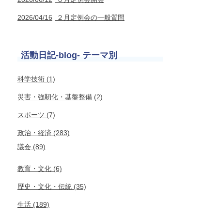
2026/04/16
２月定例会の一般質問
活動日記-blog- テーマ別
科学技術 (1)
災害・強靭化・基盤整備 (2)
スポーツ (7)
政治・経済 (283)
議会 (89)
教育・文化 (6)
歴史・文化・伝統 (35)
生活 (189)