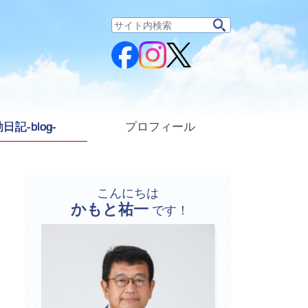
サ
イ
ト
内
検
索:
日記-blog-
プロフィール
こんにちは
かもと祐一
プ
です！
ロ
フ
ィ
ー
ル