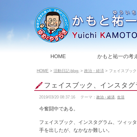
このページの本文へ
HOME
かもと祐一の考
こ
HOME
>
活動日記-blog-
>
政治・経済
>
フェイスブック
の
ペ
フェイスブック、インスタグ
ー
ジ
2019/03/20
08:37:16
テーマ：
,
政治・経済
生活
の
位
今奮闘中である。
置:
フェイスブック、インスタグラム、ツィッタ
手を出したが、なかなか難しい。