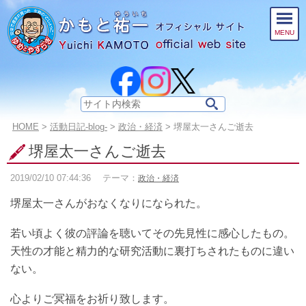
このページの本文へ
MENU
サ
イ
こ
HOME
>
活動日記-blog-
>
政治・経済
>
堺屋太一さんご逝去
ト
の
内
堺屋太一さんご逝去
ペ
検
ー
索:
2019/02/10
07:44:36
テーマ：
政治・経済
ジ
の
堺屋太一さんがおなくなりになられた。
位
置:
若い頃よく彼の評論を聴いてその先見性に感心したもの。
天性の才能と精力的な研究活動に裏打ちされたものに違い
ない。
心よりご冥福をお祈り致します。