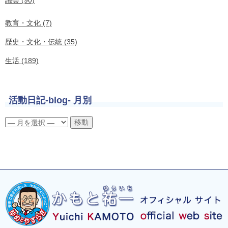
議会 (90)
教育・文化 (7)
歴史・文化・伝統 (35)
生活 (189)
活動日記-blog- 月別