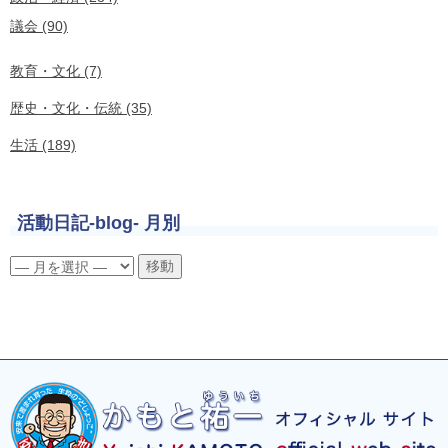
議会 (90)
教育・文化 (7)
歴史・文化・伝統 (35)
生活 (189)
活動日記-blog- 月別