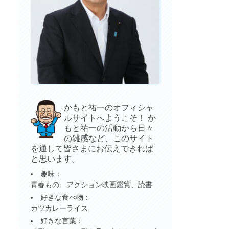
かもと祐一のオフィシャ
ルサイトへようこそ！ か
もと祐一の活動から日々
の雑感など、このサイト
を通して皆さまにお伝えできれば
と思います。
趣味：
青春もの、アクション映画鑑賞、読書
好きな食べ物：
カツカレーライス
好きな言葉：