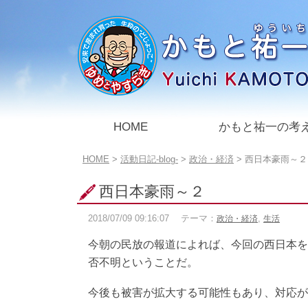
このページの本文へ
HOME
かもと祐一の考
こ
HOME
>
活動日記-blog-
>
政治・経済
>
西日本豪雨～２
の
ペ
西日本豪雨～２
ー
ジ
2018/07/09
09:16:07
テーマ：
,
政治・経済
生活
の
位
今朝の民放の報道によれば、今回の西日本を
置:
否不明ということだ。
今後も被害が拡大する可能性もあり、対応が