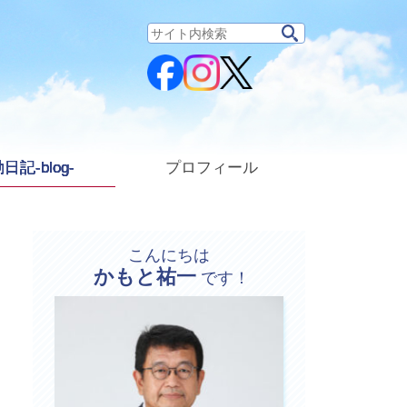
サ
イ
ト
内
検
索:
日記-blog-
プロフィール
こんにちは
かもと祐一
プ
です！
ロ
フ
ィ
ー
ル