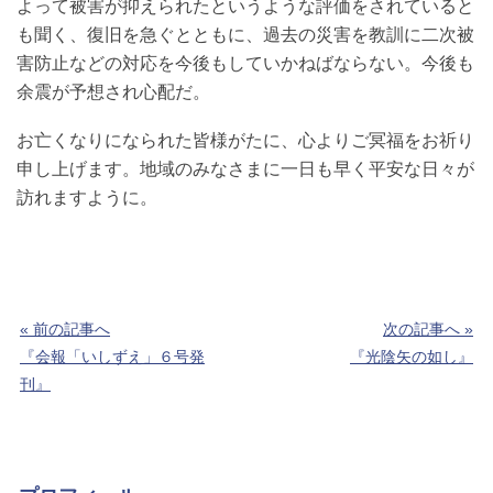
よって被害が抑えられたというような評価をされていると
も聞く、復旧を急ぐとともに、過去の災害を教訓に二次被
害防止などの対応を今後もしていかねばならない。今後も
余震が予想され心配だ。
お亡くなりになられた皆様がたに、心よりご冥福をお祈り
申し上げます。地域のみなさまに一日も早く平安な日々が
訪れますように。
« 前の記事へ
次の記事へ »
『会報「いしずえ」６号発
『光陰矢の如し』
刊』