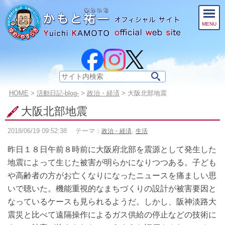
このページの本文へ
MENU
サ
イ
こ
HOME
>
活動日記-blog-
>
政治・経済
>
大阪北部地震
ト
の
内
大阪北部地震
ペ
検
ー
索:
2018/06/19
09:52:38
テーマ：
,
政治・経済
生活
ジ
の
昨日１８日午前８時前に大阪府北部を震源として発生した
位
置:
地震によって生じた被害が明らかになりつつある。子ども
や高齢者の方がお亡くなりになったニュースを痛ましい思
いで聴いた。機能重視的なまちづくりの設計が被害要因と
なっているケースも見られるようだ。しかし、阪神淡路大
震災と比べて遠隔操作によるガス供給の停止などの技術に