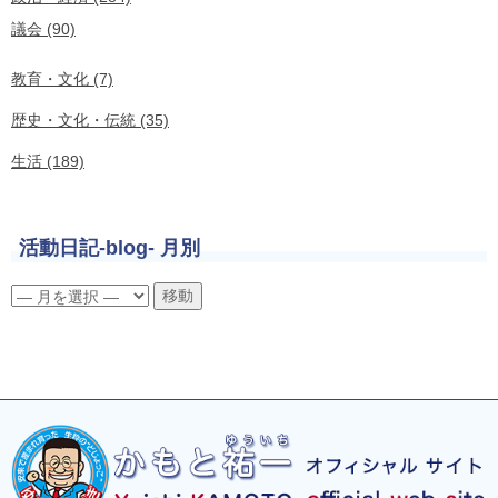
議会 (90)
教育・文化 (7)
歴史・文化・伝統 (35)
生活 (189)
活動日記-blog- 月別