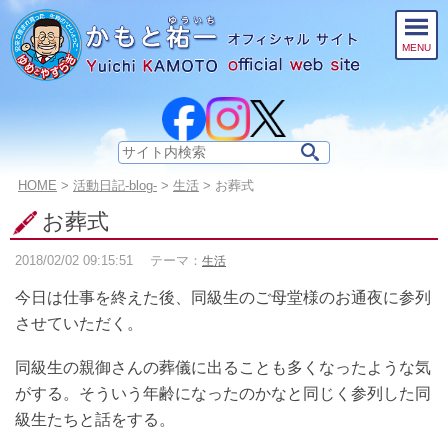
このページの本文へ
MENU
サ
イ
こ
HOME
>
活動日記-blog-
>
生活
>
お葬式
ト
の
内
お葬式
ペ
検
ー
索:
2018/02/02
09:15:51
テーマ：
生活
ジ
の
今日は仕事を終えた後、同級生のご母堂様のお通夜に参列
位
置:
させていただく。
同級生の親御さんの葬儀に出ることも多くなったような気
がする。そういう年齢になったのかなと同じく参列した同
級生たちと話をする。