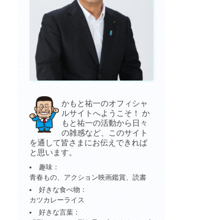
かもと祐一のオフィシャ
ルサイトへようこそ！ か
もと祐一の活動から日々
の雑感など、このサイト
を通して皆さまにお伝えできれば
と思います。
趣味：
青春もの、アクション映画鑑賞、読書
好きな食べ物：
カツカレーライス
好きな言葉：