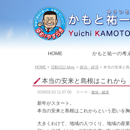
このページの本文へ
HOME
かもと祐一の考
こ
HOME
>
活動日記-blog-
>
政治・経済
>
本当の安来と島
の
ペ
本当の安来と島根はこれから
ー
ジ
2018/01/10
11:07:00
テーマ：
政治・経済
の
位
新年がスタート。
置:
本当の安来と島根はこれからという思いを胸
大きくわけて、地域の人づくり、地域の産業