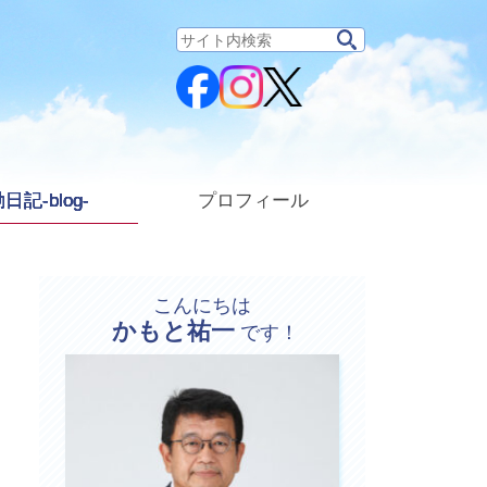
サ
イ
ト
内
検
索:
日記-blog-
プロフィール
こんにちは
かもと祐一
プ
です！
ロ
フ
ィ
ー
ル