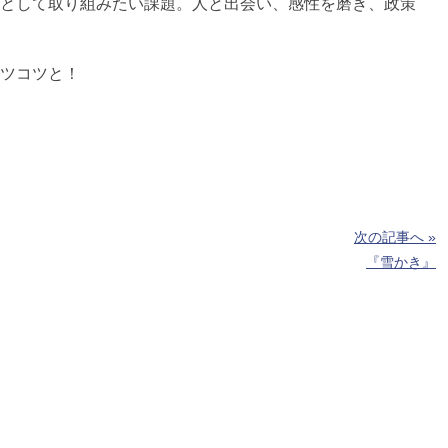
として取り組みたい課題。人と出会い、感性を磨き、政策
ツコツと！
次の記事へ »
『雪かき』